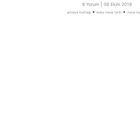
|
8 Yorum
08 Ekim 2019
•
•
antalya mutfağı
kolay meze tarifi
meze tari