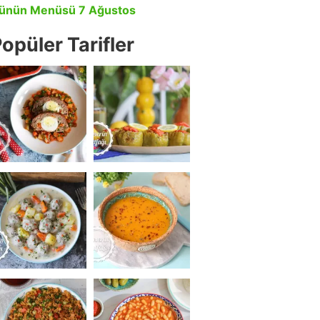
ünün Menüsü 7 Ağustos
opüler Tarifler