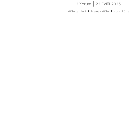
|
2 Yorum
22 Eylül 2025
•
•
köfte tarifleri
kremalı köfte
soslu köft