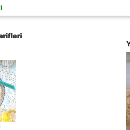
rifleri
Y
i