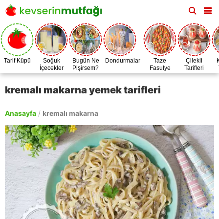
Tarif Küpü
Soğuk
Bugün Ne
Dondurmalar
Taze
Çilekli
İçecekler
Pişirsem?
Fasulye
Tarifleri
Zamanı
kremalı makarna yemek tarifleri
Anasayfa
/
kremalı makarna