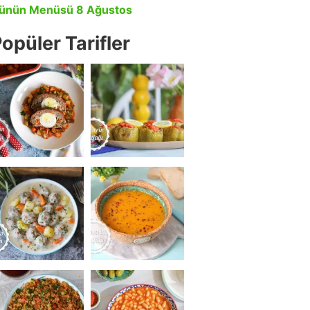
ünün Menüsü 8 Ağustos
opüler Tarifler