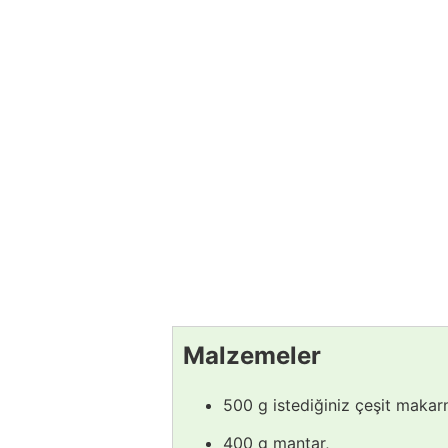
Malzemeler
500 g istediğiniz çeşit makar
400 g mantar,