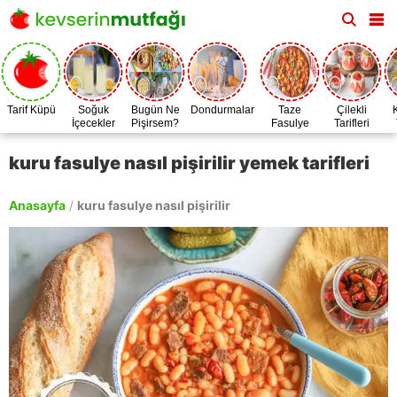
Tarif Küpü
Soğuk
Bugün Ne
Dondurmalar
Taze
Çilekli
İçecekler
Pişirsem?
Fasulye
Tarifleri
Zamanı
kuru fasulye nasıl pişirilir yemek tarifleri
Anasayfa
/
kuru fasulye nasıl pişirilir