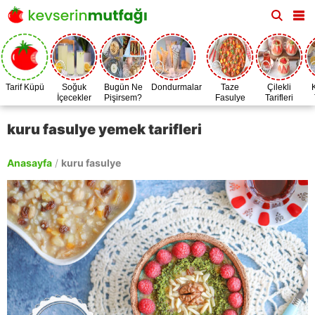
Tarif Küpü
Soğuk
Bugün Ne
Dondurmalar
Taze
Çilekli
İçecekler
Pişirsem?
Fasulye
Tarifleri
Zamanı
kuru fasulye yemek tarifleri
Anasayfa
/
kuru fasulye