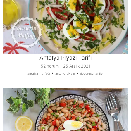
Antalya Piyazı Tarifi
|
52 Yorum
25 Aralık 2021
•
•
antalya mutfağı
antalya piyazı
doyurucu tarifler