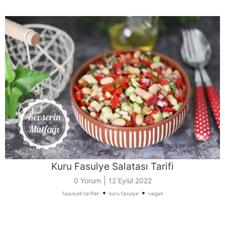
Kuru Fasulye Salatası Tarifi
|
0 Yorum
12 Eylül 2022
•
•
fasulyeli tarifler
kuru fasulye
vegan