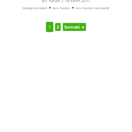
|
80 Yorum
19 Ekim 2017
•
•
baklagil yemekleri
kuru fasulye
kuru fasulye nasıl pişirilir
1
2
Sonraki →