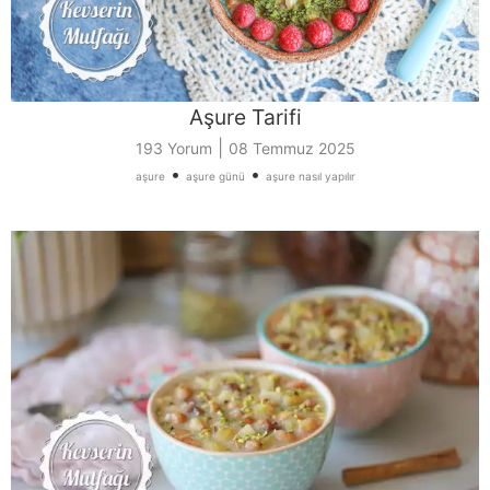
Aşure Tarifi
|
193 Yorum
08 Temmuz 2025
•
•
aşure
aşure günü
aşure nasıl yapılır