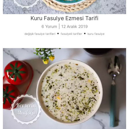
Kuru Fasulye Ezmesi Tarifi
|
6 Yorum
12 Aralık 2019
•
•
değişik fasulye tarifleri
fasulyeli tarifler
kuru fasulye