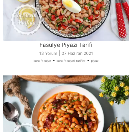
Fasulye Piyazı Tarifi
|
13 Yorum
07 Haziran 2021
•
•
kuru fasulye
kuru fasulyeli tarifler
piyaz