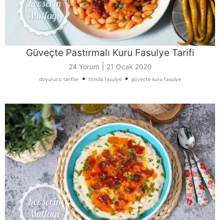
Güveçte Pastırmalı Kuru Fasulye Tarifi
|
24 Yorum
21 Ocak 2020
•
•
doyurucu tarifler
fırında fasulye
güveçte kuru fasulye