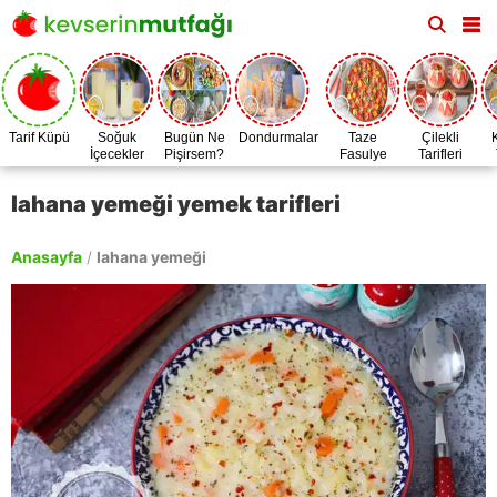
Tarif Küpü
Soğuk
Bugün Ne
Dondurmalar
Taze
Çilekli
İçecekler
Pişirsem?
Fasulye
Tarifleri
Zamanı
lahana yemeği yemek tarifleri
Anasayfa
/
lahana yemeği