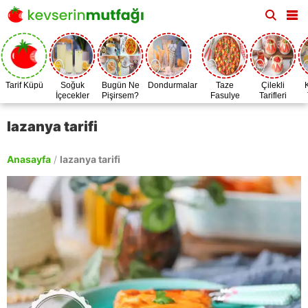
Tarif Küpü
Soğuk
Bugün Ne
Dondurmalar
Taze
Çilekli
İçecekler
Pişirsem?
Fasulye
Tarifleri
Zamanı
lazanya tarifi
Anasayfa
/
lazanya tarifi