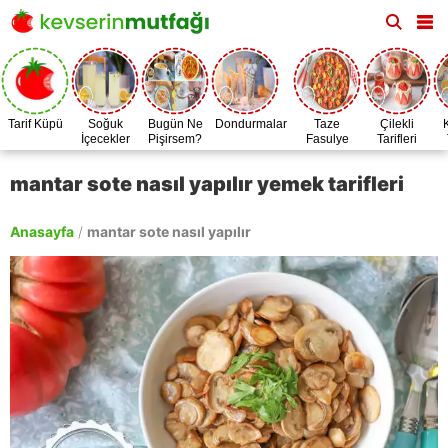
Tarif Küpü
Soğuk
Bugün Ne
Dondurmalar
Taze
Çilekli
İçecekler
Pişirsem?
Fasulye
Tarifleri
Zamanı
mantar sote nasıl yapılır yemek tarifleri
Anasayfa
/
mantar sote nasıl yapılır