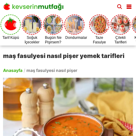
Tarif Küpü
Soğuk
Bugün Ne
Dondurmalar
Taze
Çilekli
İçecekler
Pişirsem?
Fasulye
Tarifleri
Zamanı
maş fasulyesi nasıl pişer yemek tarifleri
Anasayfa
/
maş fasulyesi nasıl pişer