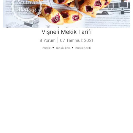
Vişneli Mekik Tarifi
|
8 Yorum
07 Temmuz 2021
•
•
mekik
mekik kek
mekik tarifi