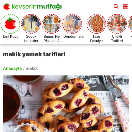
Tarif Küpü
Soğuk
Bugün Ne
Dondurmalar
Taze
Çilekli
İçecekler
Pişirsem?
Fasulye
Tarifleri
Zamanı
mekik yemek tarifleri
Anasayfa
/
mekik