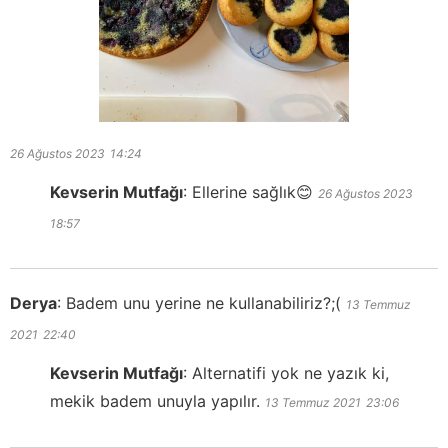
26 Ağustos 2023
14:24
Kevserin Mutfağı
:
Ellerine sağlık😊
26 Ağustos 2023
18:57
Derya
:
Badem unu yerine ne kullanabiliriz?;(
13 Temmuz
2021
22:40
Kevserin Mutfağı
:
Alternatifi yok ne yazık ki,
mekik badem unuyla yapılır.
13 Temmuz 2021
23:06