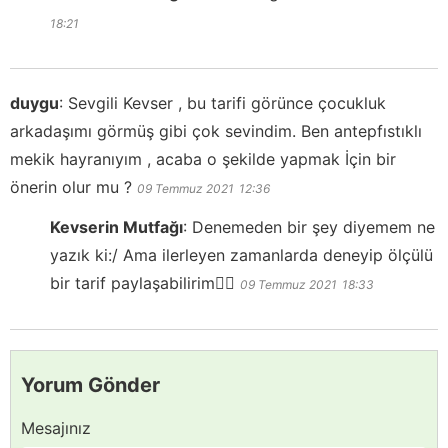
18:21
duygu
:
Sevgili Kevser , bu tarifi görünce çocukluk
arkadaşımı görmüş gibi çok sevindim. Ben antepfıstıklı
mekik hayranıyım , acaba o şekilde yapmak İçin bir
önerin olur mu ?
09 Temmuz 2021
12:36
Kevserin Mutfağı
:
Denemeden bir şey diyemem ne
yazık ki:/ Ama ilerleyen zamanlarda deneyip ölçülü
bir tarif paylaşabilirim👍🏻
09 Temmuz 2021
18:33
Yorum Gönder
Mesajınız