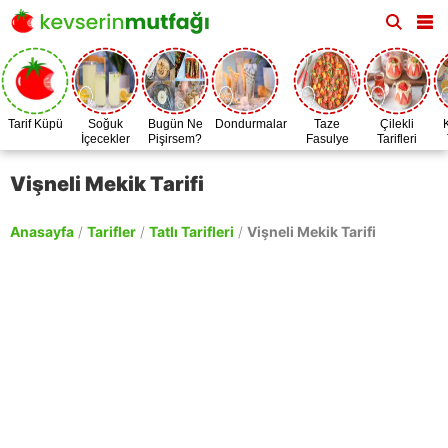
Tarif Küpü
Soğuk
Bugün Ne
Dondurmalar
Taze
Çilekli
İçecekler
Pişirsem?
Fasulye
Tarifleri
Zamanı
Vişneli Mekik Tarifi
Anasayfa
/
Tarifler
/
Tatlı Tarifleri
/
Vişneli Mekik Tarifi