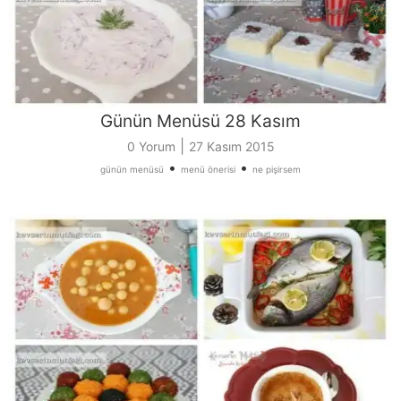
Günün Menüsü 28 Kasım
|
0 Yorum
27 Kasım 2015
•
•
günün menüsü
menü önerisi
ne pişirsem