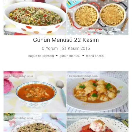
Günün Menüsü 22 Kasım
|
0 Yorum
21 Kasım 2015
•
•
bugün ne pişirsem
günün menüsü
menü önerisi