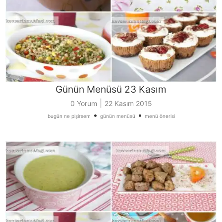
Günün Menüsü 23 Kasım
|
0 Yorum
22 Kasım 2015
•
•
bugün ne pişirsem
günün menüsü
menü önerisi