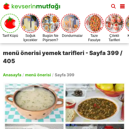
Tarif Küpü
Soğuk
Bugün Ne
Dondurmalar
Taze
Çilekli
İçecekler
Pişirsem?
Fasulye
Tarifleri
Zamanı
menü önerisi yemek tarifleri - Sayfa 399 /
405
Anasayfa
/
menü önerisi
/
Sayfa 399