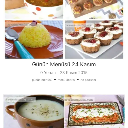
Günün Menüsü 24 Kasım
|
0 Yorum
23 Kasım 2015
•
•
günün menüsü
menü önerisi
ne pişirsem