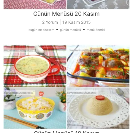
Günün Menüsü 20 Kasım
|
2 Yorum
19 Kasım 2015
•
•
bugün ne pişirsem
günün menüsü
menü önerisi