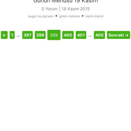
Günün Menüsü 19 Kasım
|
0 Yorum
18 Kasım 2015
•
•
bugün ne pişirsem
günün menüsü
menü önerisi
←
1
…
397
398
399
400
401
…
405
Sonraki →