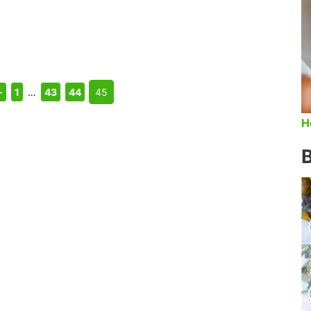
←
1
…
43
44
45
H