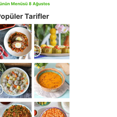
ünün Menüsü 8 Ağustos
opüler Tarifler