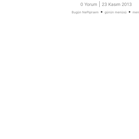
|
0 Yorum
23 Kasım 2013
•
•
Bugün NePişirsem
günün menüsü
men