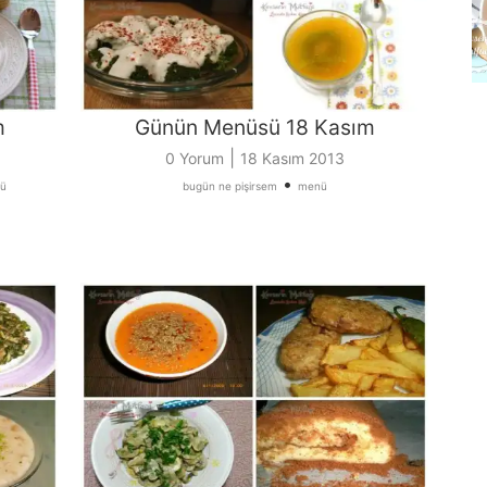
m
Günün Menüsü 18 Kasım
|
0 Yorum
18 Kasım 2013
•
ü
bugün ne pişirsem
menü