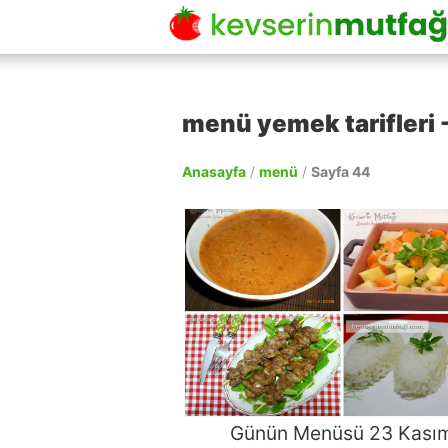
menü yemek tarifleri -
Anasayfa
/
menü
/
Sayfa 44
Günün Menüsü 23 Kası