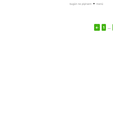
•
bugün ne pişirsem
menü
←
1
…