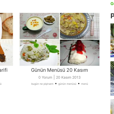
G
P
rifi
Günün Menüsü 20 Kasım
|
0 Yorum
20 Kasım 2013
•
•
ü
bugün ne pişirsem
günün menüsü
menü