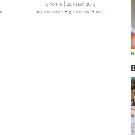
|
0 Yorum
22 Kasım 2013
•
•
ü
bugün ne pişirsem
günün menüsü
menü
H