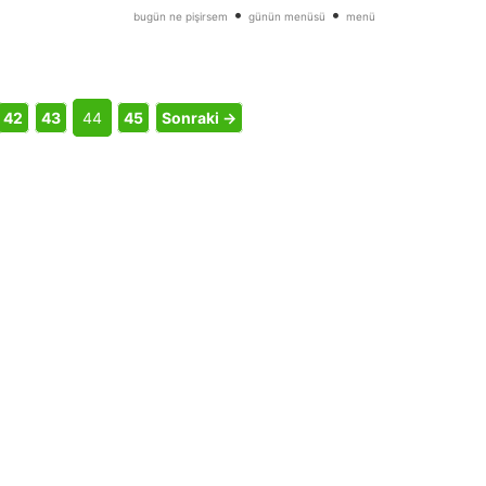
•
•
bugün ne pişirsem
günün menüsü
menü
42
43
44
45
Sonraki →