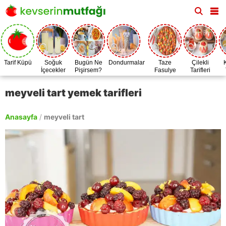
Tarif Küpü
Soğuk
Bugün Ne
Dondurmalar
Taze
Çilekli
İçecekler
Pişirsem?
Fasulye
Tarifleri
Zamanı
meyveli tart yemek tarifleri
Anasayfa
/
meyveli tart