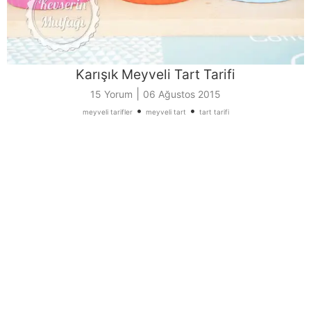
Karışık Meyveli Tart Tarifi
|
15 Yorum
06 Ağustos 2015
•
•
meyveli tarifler
meyveli tart
tart tarifi