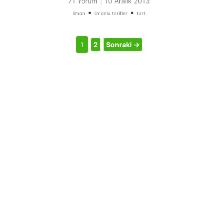
|
71 Yorum
10 Aralık 2013
•
•
limon
limonlu tarifler
tart
1
2
Sonraki →