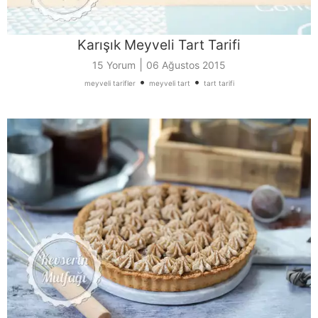
Karışık Meyveli Tart Tarifi
|
15 Yorum
06 Ağustos 2015
•
•
meyveli tarifler
meyveli tart
tart tarifi