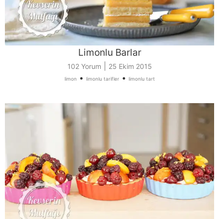
Limonlu Barlar
|
102 Yorum
25 Ekim 2015
•
•
limon
limonlu tarifler
limonlu tart