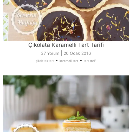
Çikolata Karamelli Tart Tarifi
|
37 Yorum
20 Ocak 2016
•
•
çikolatalı tart
karamelli tart
tart tarifi