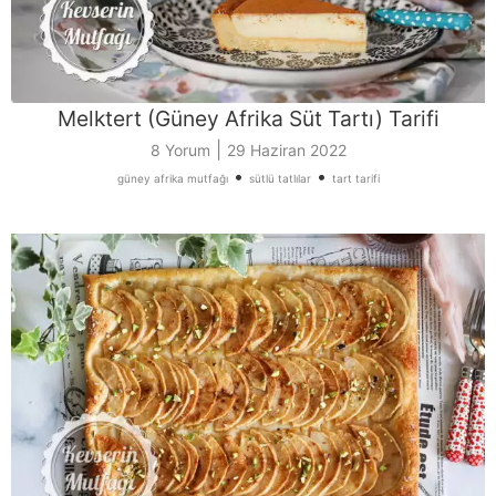
Melktert (Güney Afrika Süt Tartı) Tarifi
|
8 Yorum
29 Haziran 2022
•
•
güney afrika mutfağı
sütlü tatlılar
tart tarifi