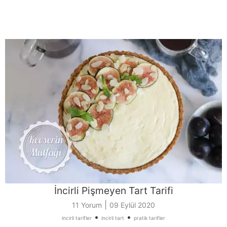
İncirli Pişmeyen Tart Tarifi
|
11 Yorum
09 Eylül 2020
•
•
incirli tarifler
incirli tart
pratik tarifler