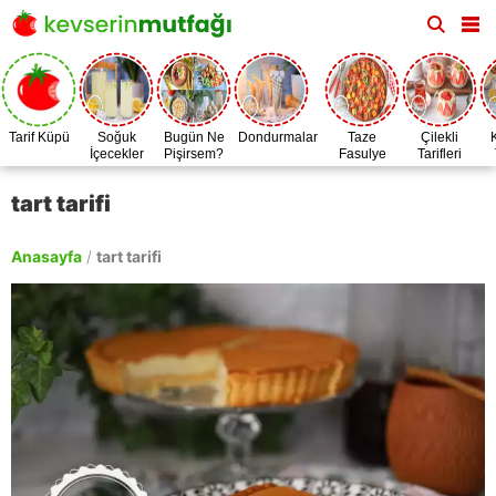
Tarif Küpü
Soğuk
Bugün Ne
Dondurmalar
Taze
Çilekli
İçecekler
Pişirsem?
Fasulye
Tarifleri
Zamanı
tart tarifi
Anasayfa
/
tart tarifi