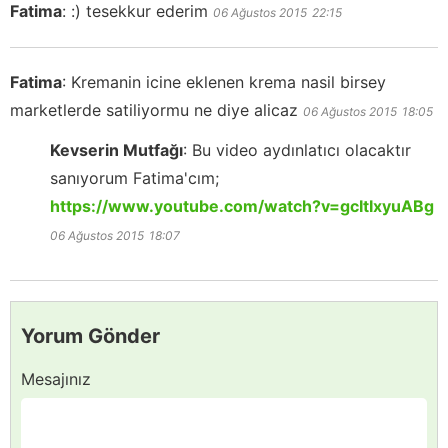
Fatima
:
:) tesekkur ederim
06 Ağustos 2015
22:15
Fatima
:
Kremanin icine eklenen krema nasil birsey
marketlerde satiliyormu ne diye alicaz
06 Ağustos 2015
18:05
Kevserin Mutfağı
:
Bu video aydınlatıcı olacaktır
sanıyorum Fatima'cım;
https://www.youtube.com/watch?v=gcItIxyuABg
06 Ağustos 2015
18:07
Yorum Gönder
Mesajınız