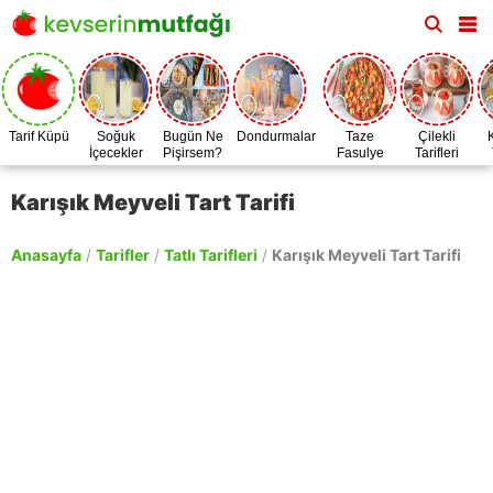
Tarif Küpü
Soğuk
Bugün Ne
Dondurmalar
Taze
Çilekli
İçecekler
Pişirsem?
Fasulye
Tarifleri
Zamanı
Karışık Meyveli Tart Tarifi
Anasayfa
/
Tarifler
/
Tatlı Tarifleri
/
Karışık Meyveli Tart Tarifi