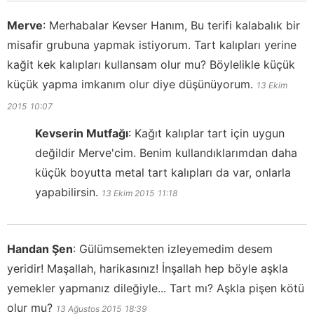
Merve
:
Merhabalar Kevser Hanım, Bu terifi kalabalık bir
misafir grubuna yapmak istiyorum. Tart kalıpları yerine
kağit kek kalıpları kullansam olur mu? Böylelikle küçük
küçük yapma imkanım olur diye düşünüyorum.
13 Ekim
2015
10:07
Kevserin Mutfağı
:
Kağıt kalıplar tart için uygun
değildir Merve'cim. Benim kullandıklarımdan daha
küçük boyutta metal tart kalıpları da var, onlarla
yapabilirsin.
13 Ekim 2015
11:18
Handan Şen
:
Gülümsemekten izleyemedim desem
yeridir! Maşallah, harikasınız! İnşallah hep böyle aşkla
yemekler yapmanız dileğiyle... Tart mı? Aşkla pişen kötü
olur mu?
13 Ağustos 2015
18:39