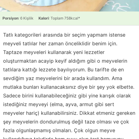
Porsiyon
: 6 Kişilik
Kalori
: Toplam 758kcal*
Tatlı kategorileri arasında bir seçim yapmam istense
meyveli tatlılar her zaman önceliklidir benim için.
Taptaze meyveleri kullanarak yeni lezzetler
oluşturmaktan acayip keyif aldığım gibi o meyvelerin
tatlılara kattığı lezzete bayılıyorum. Bu tarifte de en
sevdiğim yaz meyvelerini bir arada kullandım. Ama
mutlaka bunları kullanacaksınız diye bir şey yok elbette.
Sadece birini kullanabileceğiniz gibi yine karışık olarak
istediğiniz meyveyi (elma, ayva, armut gibi sert
meyveler hariç) kullanabilirsiniz. Dikkat etmeniz gereken
şey meyvelerin dondurulmuş değil taze olması ve çok
fazla olgunlaşmamış olmaları. Çok olgun meyve
kullandığınız takdirde hem suyu akıp tart hamurunu