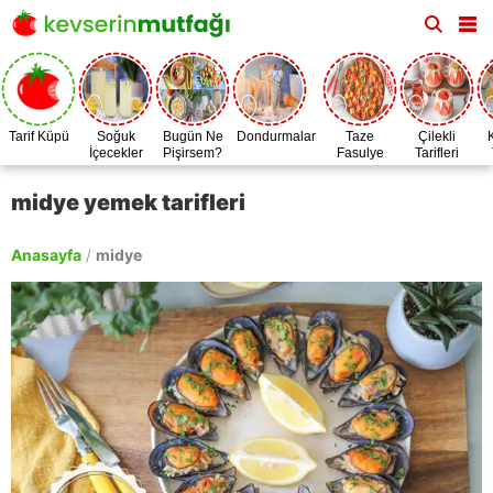
Tarif Küpü
Soğuk
Bugün Ne
Dondurmalar
Taze
Çilekli
İçecekler
Pişirsem?
Fasulye
Tarifleri
Zamanı
midye yemek tarifleri
Anasayfa
/
midye