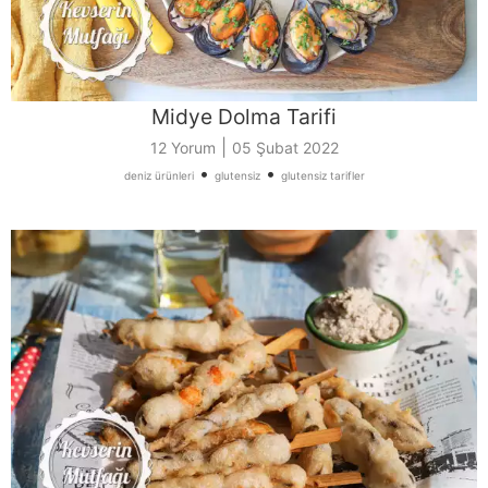
Midye Dolma Tarifi
|
12 Yorum
05 Şubat 2022
•
•
deniz ürünleri
glutensiz
glutensiz tarifler