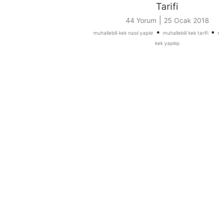
Tarifi
|
44 Yorum
25 Ocak 2018
•
•
muhallebili kek nasıl yapılır
muhallebili kek tarifi
kek yapılışı