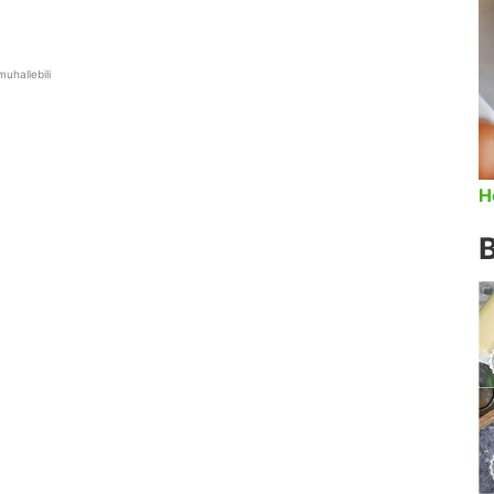
muhallebili
H