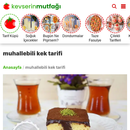
Tarif Küpü
Soğuk
Bugün Ne
Dondurmalar
Taze
Çilekli
İçecekler
Pişirsem?
Fasulye
Tarifleri
Zamanı
muhallebili kek tarifi
Anasayfa
/
muhallebili kek tarifi