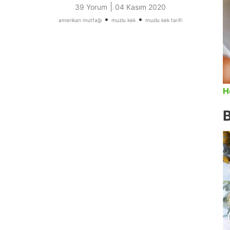
|
39 Yorum
04 Kasım 2020
•
•
amerikan mutfağı
muzlu kek
muzlu kek tarifi
H