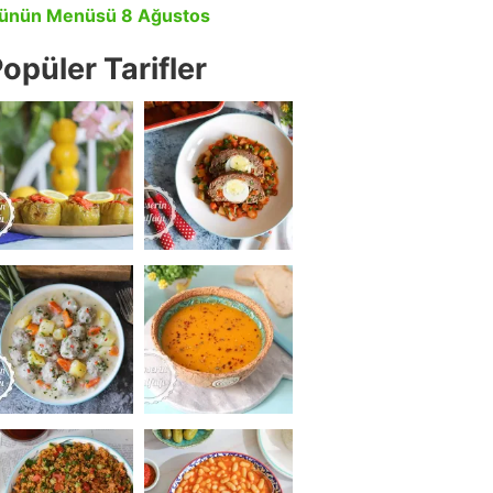
ünün Menüsü 8 Ağustos
opüler Tarifler