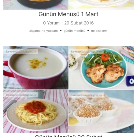
Günün Menüsü 1 Mart
|
0 Yorum
29 Şubat 2016
•
•
akşama ne yapsam
günün menüsü
ne pişirsem