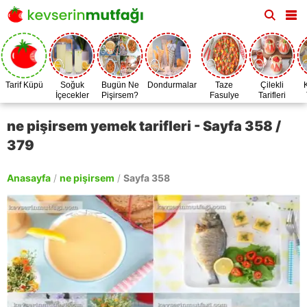
Tarif Küpü
Soğuk
Bugün Ne
Dondurmalar
Taze
Çilekli
İçecekler
Pişirsem?
Fasulye
Tarifleri
Zamanı
ne pişirsem yemek tarifleri - Sayfa 358 /
379
Anasayfa
/
ne pişirsem
/
Sayfa 358