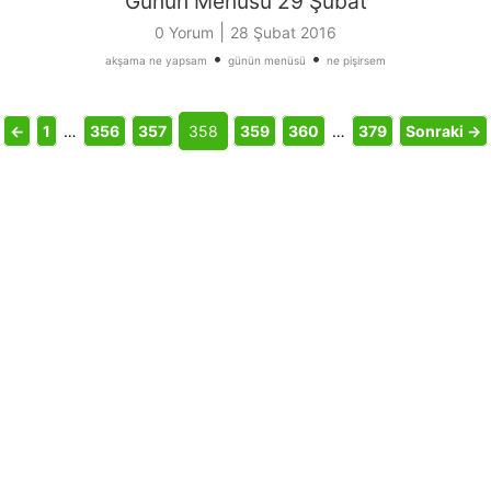
Günün Menüsü 29 Şubat
|
0 Yorum
28 Şubat 2016
•
•
akşama ne yapsam
günün menüsü
ne pişirsem
←
1
…
356
357
358
359
360
…
379
Sonraki →