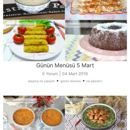
Günün Menüsü 5 Mart
|
0 Yorum
04 Mart 2016
•
•
akşama ne yapsam
günün menüsü
ne pişirsem