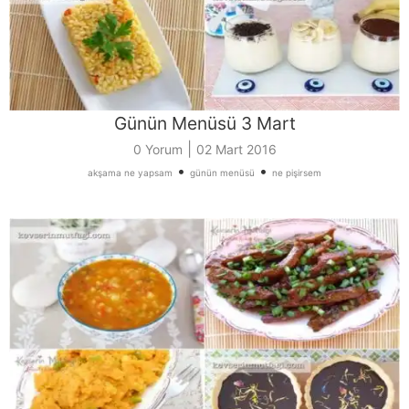
Günün Menüsü 3 Mart
|
0 Yorum
02 Mart 2016
•
•
akşama ne yapsam
günün menüsü
ne pişirsem