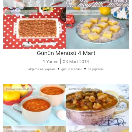
Günün Menüsü 4 Mart
|
1 Yorum
03 Mart 2016
•
•
akşama ne yapsam
günün menüsü
ne pişirsem