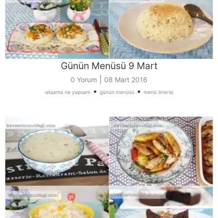
Günün Menüsü 9 Mart
|
0 Yorum
08 Mart 2016
•
•
akşama ne yapsam
günün menüsü
menü önerisi