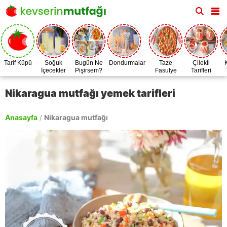
Tarif Küpü
Soğuk
Bugün Ne
Dondurmalar
Taze
Çilekli
İçecekler
Pişirsem?
Fasulye
Tarifleri
Zamanı
Nikaragua mutfağı yemek tarifleri
Anasayfa
/
Nikaragua mutfağı