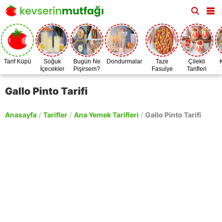
Tarif Küpü
Soğuk
Bugün Ne
Dondurmalar
Taze
Çilekli
İçecekler
Pişirsem?
Fasulye
Tarifleri
Zamanı
Gallo Pinto Tarifi
Anasayfa
/
Tarifler
/
Ana Yemek Tarifleri
/
Gallo Pinto Tarifi