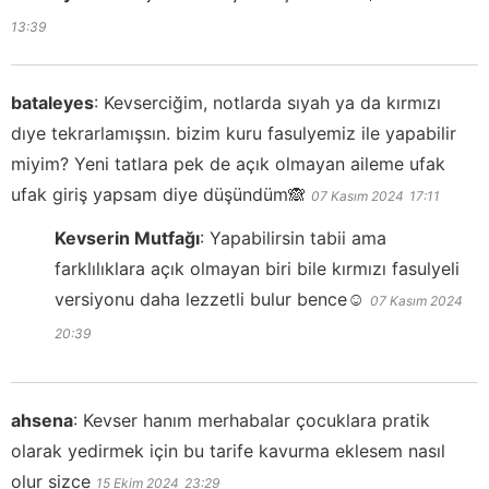
13:39
bataleyes
:
Kevserciğim, notlarda sıyah ya da kırmızı
dıye tekrarlamışsın. bizim kuru fasulyemiz ile yapabilir
miyim? Yeni tatlara pek de açık olmayan aileme ufak
ufak giriş yapsam diye düşündüm🙈
07 Kasım 2024
17:11
Kevserin Mutfağı
:
Yapabilirsin tabii ama
farklılıklara açık olmayan biri bile kırmızı fasulyeli
versiyonu daha lezzetli bulur bence☺️
07 Kasım 2024
20:39
ahsena
:
Kevser hanım merhabalar çocuklara pratik
olarak yedirmek için bu tarife kavurma eklesem nasıl
olur sizce
15 Ekim 2024
23:29