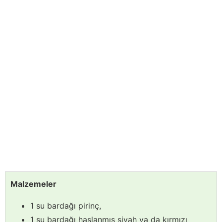
Malzemeler
1 su bardağı pirinç,
1 su bardağı haşlanmış siyah ya da kırmızı