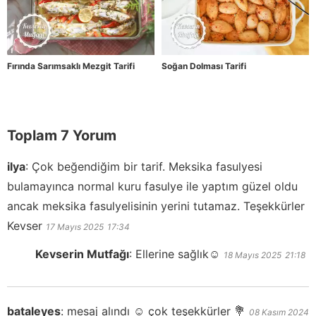
Fırında Sarımsaklı Mezgit Tarifi
Soğan Dolması Tarifi
Toplam 7 Yorum
ilya
:
Çok beğendiğim bir tarif. Meksika fasulyesi
bulamayınca normal kuru fasulye ile yaptım güzel oldu
ancak meksika fasulyelisinin yerini tutamaz. Teşekkürler
Kevser
17 Mayıs 2025
17:34
Kevserin Mutfağı
:
Ellerine sağlık☺️
18 Mayıs 2025
21:18
bataleyes
:
mesaj alındı ☺ çok teşekkürler 💐
08 Kasım 2024