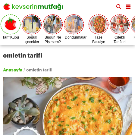
Tarif Küpü
Soğuk
Bugün Ne
Dondurmalar
Taze
Çilekli
İçecekler
Pişirsem?
Fasulye
Tarifleri
Zamanı
omletin tarifi
Anasayfa
/
omletin tarifi