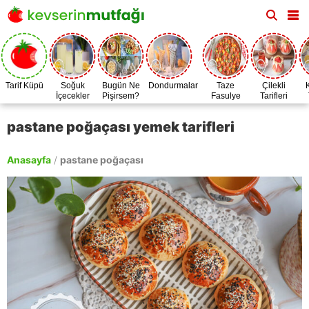
Tarif Küpü
Soğuk
Bugün Ne
Dondurmalar
Taze
Çilekli
İçecekler
Pişirsem?
Fasulye
Tarifleri
Zamanı
pastane poğaçası yemek tarifleri
Anasayfa
/
pastane poğaçası