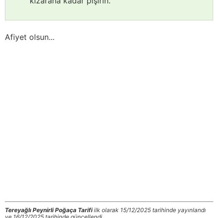
kızarana kadar pişirin.
Afiyet olsun...
Tereyağlı Peynirli Poğaça Tarifi
ilk olarak 15/12/2025 tarihinde yayınlandı
ve 16/12/2025 tarihinde güncellendi.