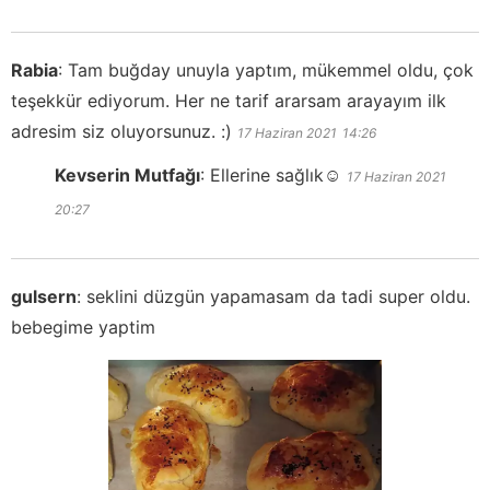
Rabia
:
Tam buğday unuyla yaptım, mükemmel oldu, çok
teşekkür ediyorum. Her ne tarif ararsam arayayım ilk
adresim siz oluyorsunuz. :)
17 Haziran 2021
14:26
Kevserin Mutfağı
:
Ellerine sağlık☺️
17 Haziran 2021
20:27
gulsern
:
seklini düzgün yapamasam da tadi super oldu.
bebegime yaptim