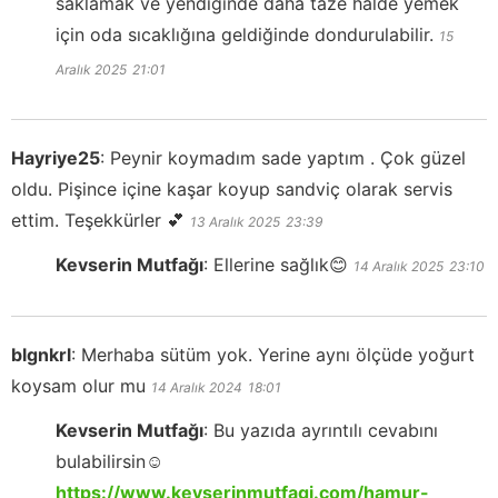
saklamak ve yendiğinde daha taze halde yemek
için oda sıcaklığına geldiğinde dondurulabilir.
15
Aralık 2025
21:01
Hayriye25
:
Peynir koymadım sade yaptım . Çok güzel
oldu. Pişince içine kaşar koyup sandviç olarak servis
ettim. Teşekkürler 💕
13 Aralık 2025
23:39
Kevserin Mutfağı
:
Ellerine sağlık😊
14 Aralık 2025
23:10
blgnkrl
:
Merhaba sütüm yok. Yerine aynı ölçüde yoğurt
koysam olur mu
14 Aralık 2024
18:01
Kevserin Mutfağı
:
Bu yazıda ayrıntılı cevabını
bulabilirsin☺️
https://www.kevserinmutfagi.com/hamur-