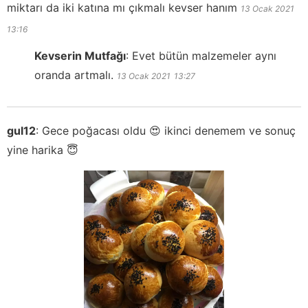
miktarı da iki katına mı çıkmalı kevser hanım
13 Ocak 2021
13:16
Kevserin Mutfağı
:
Evet bütün malzemeler aynı
oranda artmalı.
13 Ocak 2021
13:27
gul12
:
Gece poğacası oldu 😍 ikinci denemem ve sonuç
yine harika 😇