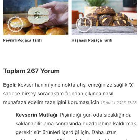
Peynirli Poğaça Tarifi
Haşhaşlı Poğaça Tarifi
Toplam 267 Yorum
Egeli
:
kevser hanım yine nokta atışı emeğinize sağlık 🌸
sadece birşey soracaktım fırından çıkınca nasıl
muhafaza edelim tazeliğini koruması icin
15 Aralık 2025
17:28
Kevserin Mutfağı
:
Pişirildiği gün oda sıcaklığında
saklanabilir ama sonrasında buzdolabına kaldırmak
gerekir süt ürünleri içerdiği için. Daha uzun