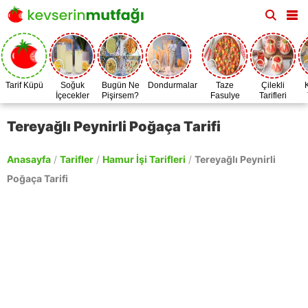
Tarif Küpü
Soğuk
Bugün Ne
Dondurmalar
Taze
Çilekli
İçecekler
Pişirsem?
Fasulye
Tarifleri
Zamanı
Tereyağlı Peynirli Poğaça Tarifi
Anasayfa
/
Tarifler
/
Hamur İşi Tarifleri
/
Tereyağlı Peynirli
Poğaça Tarifi