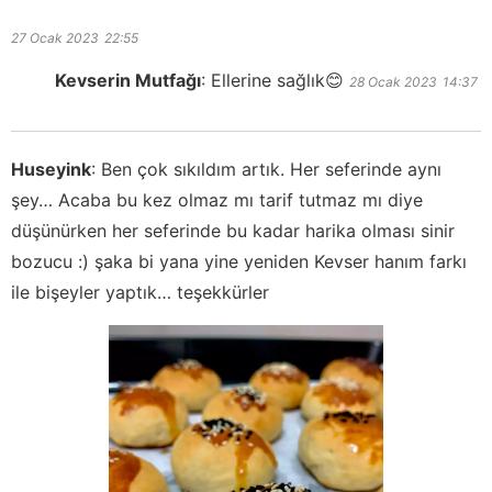
27 Ocak 2023
22:55
Kevserin Mutfağı
:
Ellerine sağlık😊
28 Ocak 2023
14:37
Huseyink
:
Ben çok sıkıldım artık. Her seferinde aynı
şey… Acaba bu kez olmaz mı tarif tutmaz mı diye
düşünürken her seferinde bu kadar harika olması sinir
bozucu :) şaka bi yana yine yeniden Kevser hanım farkı
ile bişeyler yaptık… teşekkürler