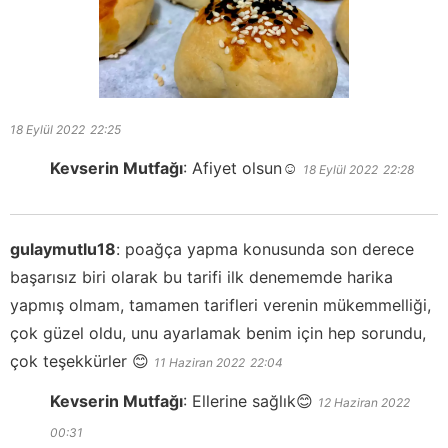
18 Eylül 2022
22:25
Kevserin Mutfağı
:
Afiyet olsun☺️
18 Eylül 2022
22:28
gulaymutlu18
:
poağça yapma konusunda son derece
başarısız biri olarak bu tarifi ilk denememde harika
yapmış olmam, tamamen tarifleri verenin mükemmelliği,
çok güzel oldu, unu ayarlamak benim için hep sorundu,
çok teşekkürler 😊
11 Haziran 2022
22:04
Kevserin Mutfağı
:
Ellerine sağlık😊
12 Haziran 2022
00:31