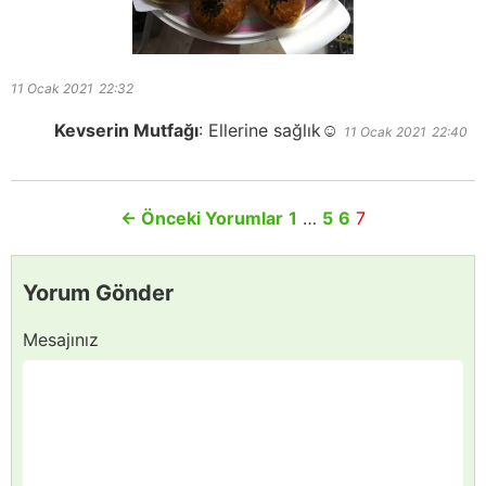
11 Ocak 2021
22:32
Kevserin Mutfağı
:
Ellerine sağlık☺️
11 Ocak 2021
22:40
←
Önceki Yorumlar
1
…
5
6
7
Yorum Gönder
Mesajınız