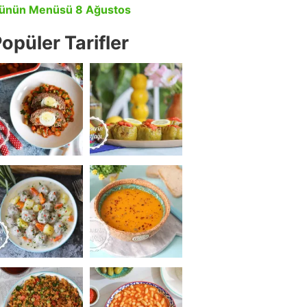
ünün Menüsü 8 Ağustos
opüler Tarifler