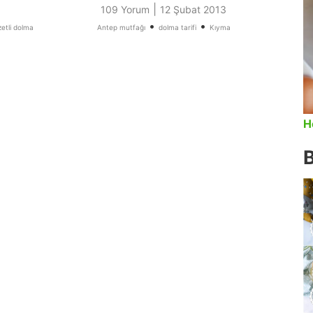
|
109 Yorum
12 Şubat 2013
•
•
zetli dolma
Antep mutfağı
dolma tarifi
Kıyma
H