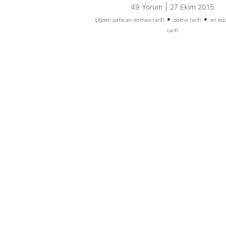
|
49 Yorum
27 Ekim 2015
•
•
çiğden patlıcan dolması tarifi
dolma tarifi
en lez
tarifi