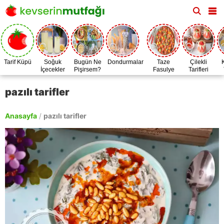
Tarif Küpü
Soğuk
Bugün Ne
Dondurmalar
Taze
Çilekli
İçecekler
Pişirsem?
Fasulye
Tarifleri
Zamanı
pazılı tarifler
Anasayfa
/
pazılı tarifler