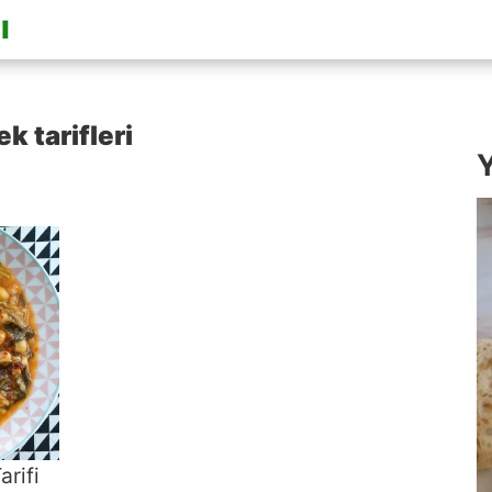
k tarifleri
Y
rifi