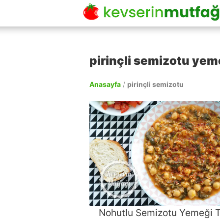
pirinçli semizotu yeme
Anasayfa
/
pirinçli semizotu
Nohutlu Semizotu Yemeği Ta