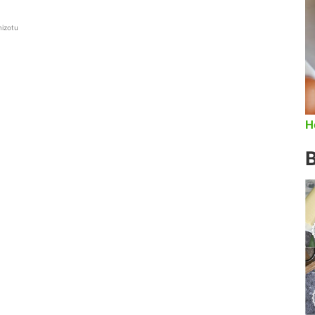
mizotu
H