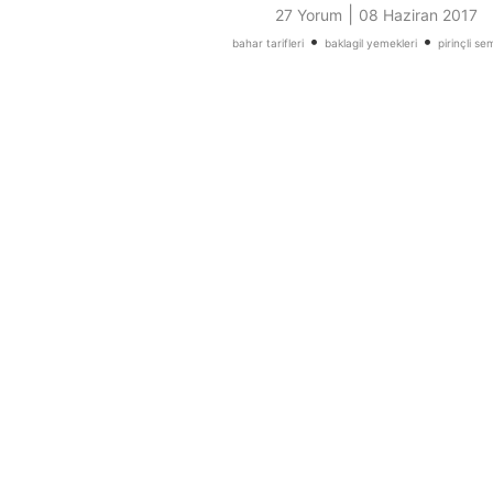
|
27 Yorum
08 Haziran 2017
•
•
bahar tarifleri
baklagil yemekleri
pirinçli se