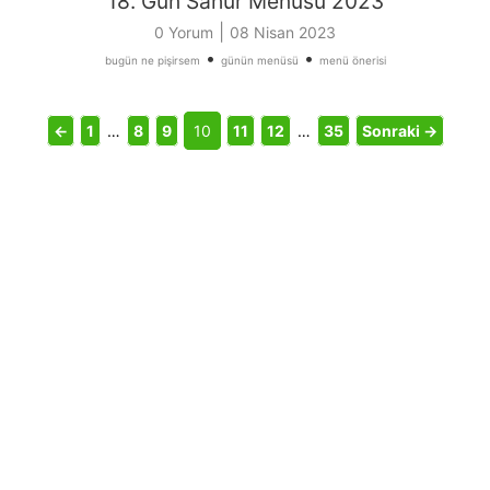
18. Gün Sahur Menüsü 2023
|
0 Yorum
08 Nisan 2023
•
•
bugün ne pişirsem
günün menüsü
menü önerisi
←
1
…
8
9
10
11
12
…
35
Sonraki →