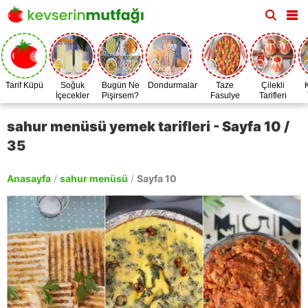
Tarif Küpü
Soğuk
Bugün Ne
Dondurmalar
Taze
Çilekli
İçecekler
Pişirsem?
Fasulye
Tarifleri
Zamanı
sahur menüsü yemek tarifleri - Sayfa 10 /
35
Anasayfa
/
sahur menüsü
/
Sayfa 10