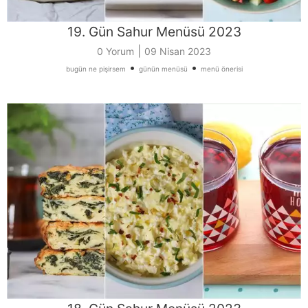
19. Gün Sahur Menüsü 2023
|
0 Yorum
09 Nisan 2023
•
•
bugün ne pişirsem
günün menüsü
menü önerisi