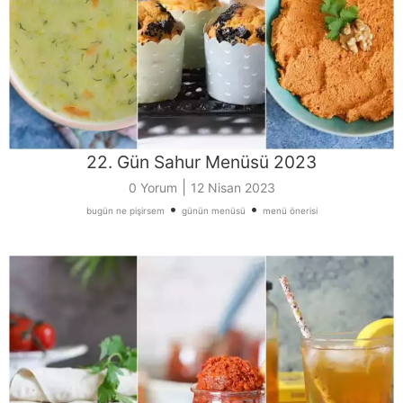
22. Gün Sahur Menüsü 2023
|
0 Yorum
12 Nisan 2023
•
•
bugün ne pişirsem
günün menüsü
menü önerisi