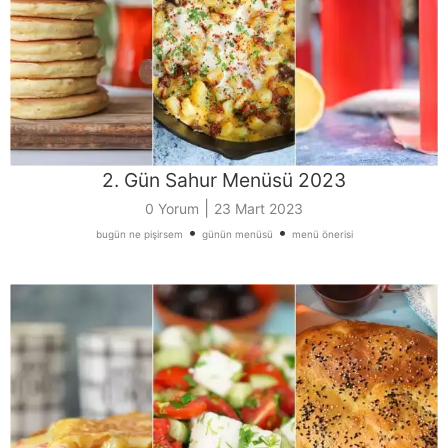
2. Gün Sahur Menüsü 2023
|
0 Yorum
23 Mart 2023
•
•
bugün ne pişirsem
günün menüsü
menü önerisi