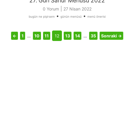
27. Gün Sahur Menüsü 2022
|
0 Yorum
27 Nisan 2022
•
•
bugün ne pişirsem
günün menüsü
menü önerisi
←
1
…
10
11
12
13
14
…
35
Sonraki →