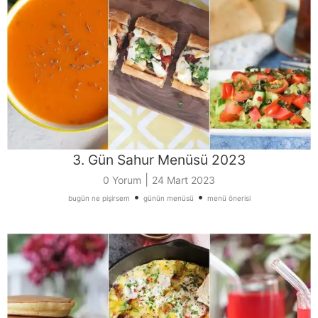
3. Gün Sahur Menüsü 2023
|
0 Yorum
24 Mart 2023
•
•
bugün ne pişirsem
günün menüsü
menü önerisi