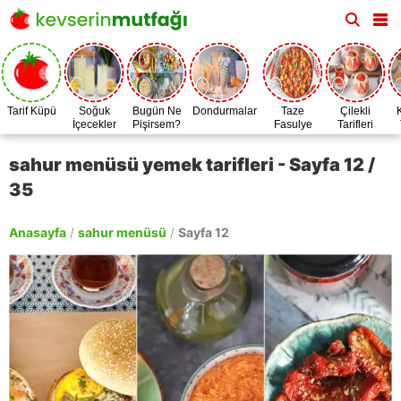
Tarif Küpü
Soğuk
Bugün Ne
Dondurmalar
Taze
Çilekli
İçecekler
Pişirsem?
Fasulye
Tarifleri
Zamanı
sahur menüsü yemek tarifleri - Sayfa 12 /
35
Anasayfa
/
sahur menüsü
/
Sayfa 12