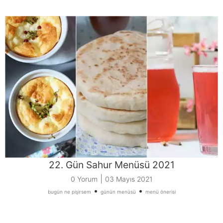
22. Gün Sahur Menüsü 2021
|
0 Yorum
03 Mayıs 2021
•
•
bugün ne pişirsem
günün menüsü
menü önerisi