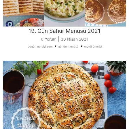
19. Gün Sahur Menüsü 2021
|
0 Yorum
30 Nisan 2021
•
•
bugün ne pişirsem
günün menüsü
menü önerisi