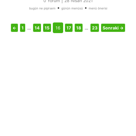
|
0 Yorum
28 Nisan 2021
•
•
bugün ne pişirsem
günün menüsü
menü önerisi
←
1
…
14
15
16
17
18
…
23
Sonraki →