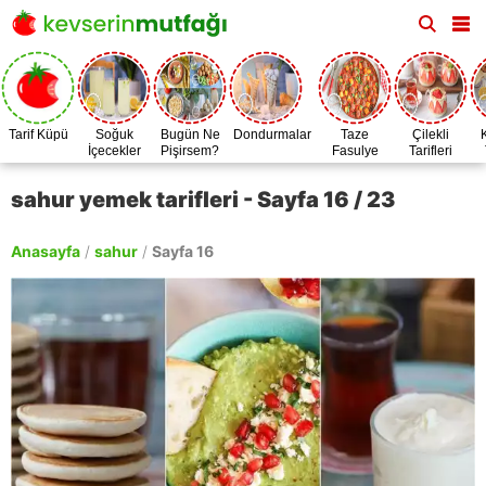
Tarif Küpü
Soğuk
Bugün Ne
Dondurmalar
Taze
Çilekli
İçecekler
Pişirsem?
Fasulye
Tarifleri
Zamanı
sahur yemek tarifleri - Sayfa 16 / 23
Anasayfa
/
sahur
/
Sayfa 16