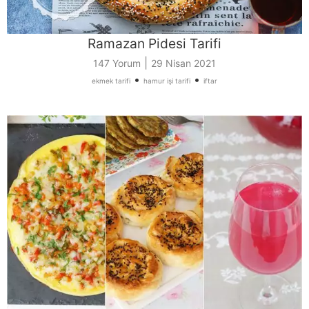
Ramazan Pidesi Tarifi
|
147 Yorum
29 Nisan 2021
•
•
ekmek tarifi
hamur işi tarifi
iftar