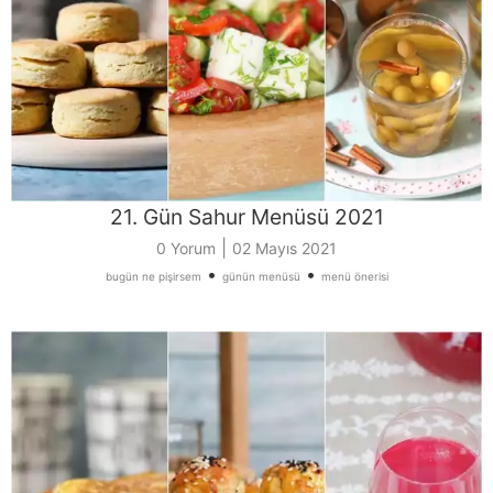
21. Gün Sahur Menüsü 2021
|
0 Yorum
02 Mayıs 2021
•
•
bugün ne pişirsem
günün menüsü
menü önerisi