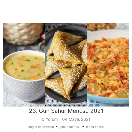
23. Gün Sahur Menüsü 2021
|
0 Yorum
04 Mayıs 2021
•
•
bugün ne pişirsem
günün menüsü
menü önerisi