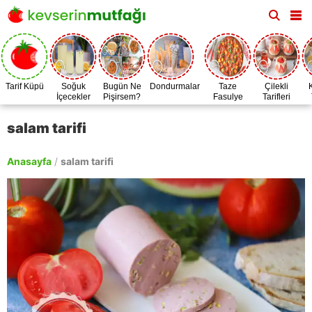
Tarif Küpü
Soğuk
Bugün Ne
Dondurmalar
Taze
Çilekli
İçecekler
Pişirsem?
Fasulye
Tarifleri
Zamanı
salam tarifi
Anasayfa
/
salam tarifi