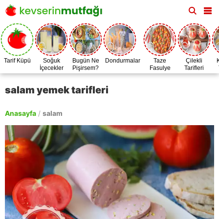
Tarif Küpü
Soğuk
Bugün Ne
Dondurmalar
Taze
Çilekli
İçecekler
Pişirsem?
Fasulye
Tarifleri
Zamanı
salam yemek tarifleri
Anasayfa
/
salam