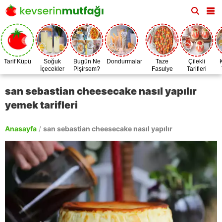
Tarif Küpü
Soğuk
Bugün Ne
Dondurmalar
Taze
Çilekli
İçecekler
Pişirsem?
Fasulye
Tarifleri
Zamanı
san sebastian cheesecake nasıl yapılır
yemek tarifleri
Anasayfa
/
san sebastian cheesecake nasıl yapılır