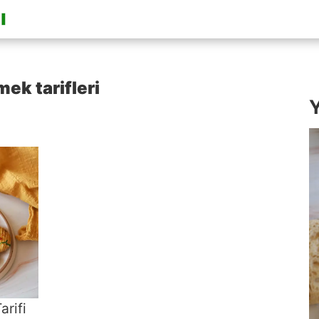
ek tarifleri
Y
arifi