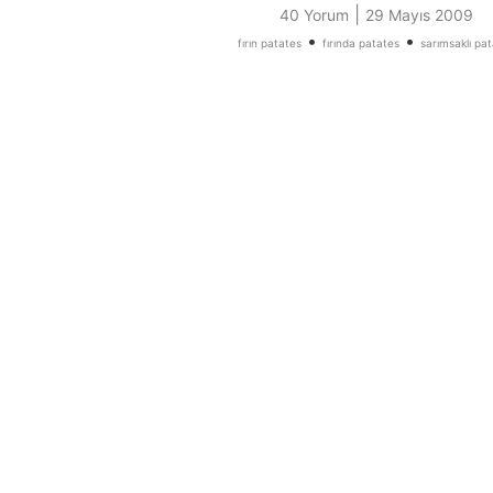
|
40 Yorum
29 Mayıs 2009
•
•
fırın patates
fırında patates
sarımsaklı pa