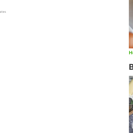
tates
H