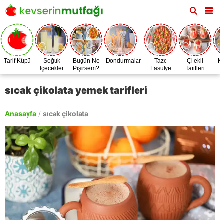
Tarif Küpü
Soğuk
Bugün Ne
Dondurmalar
Taze
Çilekli
İçecekler
Pişirsem?
Fasulye
Tarifleri
Zamanı
sıcak çikolata yemek tarifleri
Anasayfa
/
sıcak çikolata