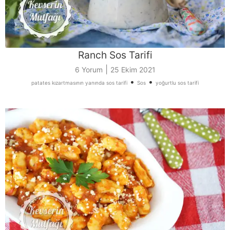
Ranch Sos Tarifi
|
6 Yorum
25 Ekim 2021
•
•
patates kızartmasının yanında sos tarifi
Sos
yoğurtlu sos tarifi