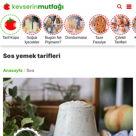
Tarif Küpü
Soğuk
Bugün Ne
Dondurmalar
Taze
Çilekli
İçecekler
Pişirsem?
Fasulye
Tarifleri
Zamanı
Sos yemek tarifleri
Anasayfa
/
Sos