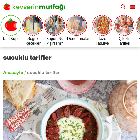
Tarif Küpü
Soğuk
Bugün Ne
Dondurmalar
Taze
Çilekli
İçecekler
Pişirsem?
Fasulye
Tarifleri
Zamanı
sucuklu tarifler
Anasayfa
/
sucuklu tarifler