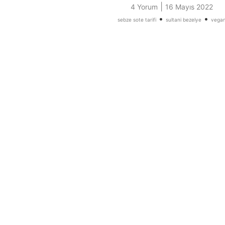
|
4 Yorum
16 Mayıs 2022
•
•
sebze sote tarifi
sultani bezelye
vega