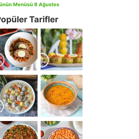
ünün Menüsü 8 Ağustos
opüler Tarifler