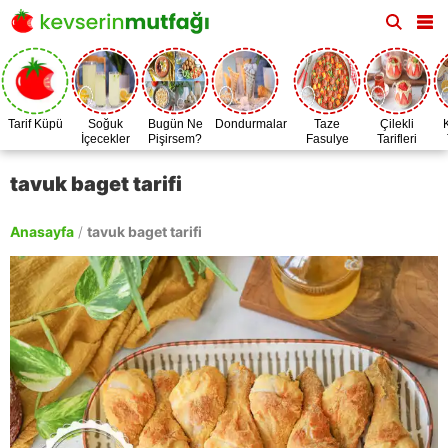
Tarif Küpü
Soğuk
Bugün Ne
Dondurmalar
Taze
Çilekli
İçecekler
Pişirsem?
Fasulye
Tarifleri
Zamanı
tavuk baget tarifi
Anasayfa
/
tavuk baget tarifi