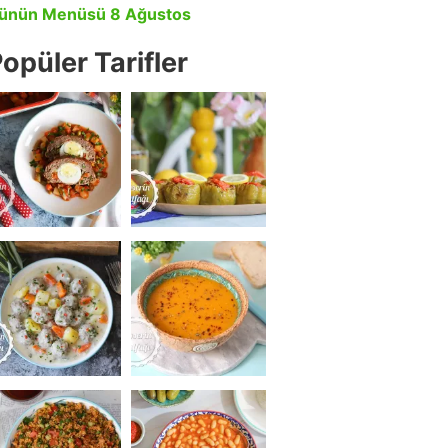
ünün Menüsü 8 Ağustos
opüler Tarifler