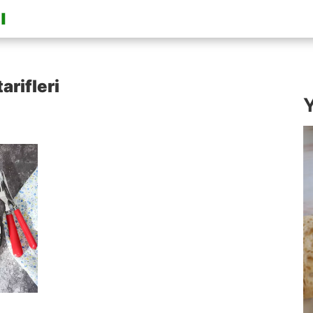
arifleri
Y