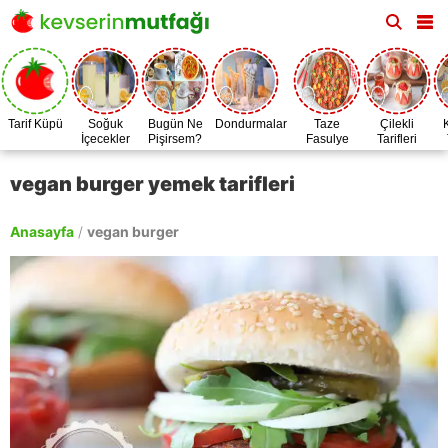
Tarif Küpü
Soğuk
Bugün Ne
Dondurmalar
Taze
Çilekli
İçecekler
Pişirsem?
Fasulye
Tarifleri
Zamanı
vegan burger yemek tarifleri
Anasayfa
/
vegan burger