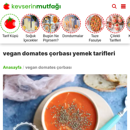
Tarif Küpü
Soğuk
Bugün Ne
Dondurmalar
Taze
Çilekli
İçecekler
Pişirsem?
Fasulye
Tarifleri
Zamanı
vegan domates çorbası yemek tarifleri
Anasayfa
/
vegan domates çorbası