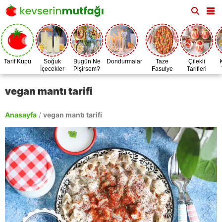
Tarif Küpü
Soğuk
Bugün Ne
Dondurmalar
Taze
Çilekli
İçecekler
Pişirsem?
Fasulye
Tarifleri
Zamanı
vegan mantı tarifi
Anasayfa
/
vegan mantı tarifi