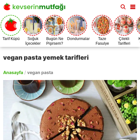
Tarif Küpü
Soğuk
Bugün Ne
Dondurmalar
Taze
Çilekli
İçecekler
Pişirsem?
Fasulye
Tarifleri
Zamanı
vegan pasta yemek tarifleri
Anasayfa
/
vegan pasta